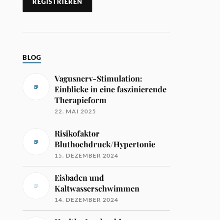
BLOG
Vagusnerv-Stimulation:
Einblicke in eine faszinierende
Therapieform
22. MAI 2025
Risikofaktor
Bluthochdruck/Hypertonie
15. DEZEMBER 2024
Eisbaden und
Kaltwasserschwimmen
14. DEZEMBER 2024