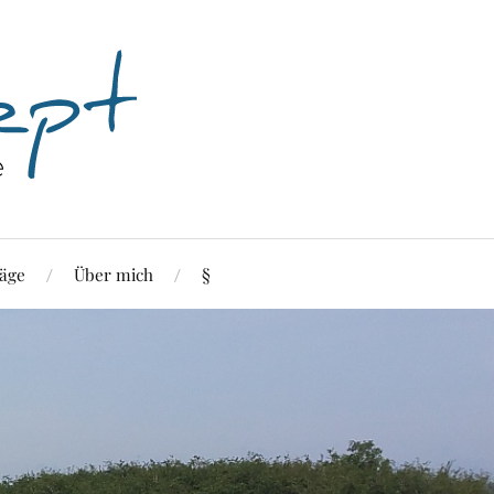
äge
Über mich
§