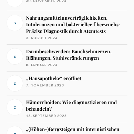
30. NOVEMBER 2024
Nahrungsmittelunverträglichkeiten,
Intoleranzen und bakterieller Überwuchs:
Präzise Diagnostik durch Atemtests
3. AUGUST 2024
Darmbeschwerden: Bauchschmerzen,
Blähungen, Stuhlveränderungen
8. JANUAR 2024
„Hausapotheke“ eröffnet
7. NOVEMBER 2023
Hämorrhoiden: Wie diagnostizieren und
behandeln?
18. SEPTEMBER 2023
„(Höhen-)Bergsteigen mit internistischen