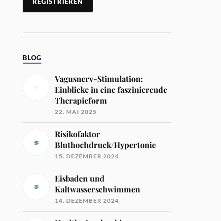
BLOG
Vagusnerv-Stimulation:
Einblicke in eine faszinierende
Therapieform
22. MAI 2025
Risikofaktor
Bluthochdruck/Hypertonie
15. DEZEMBER 2024
Eisbaden und
Kaltwasserschwimmen
14. DEZEMBER 2024