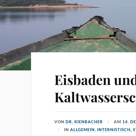
Eisbaden un
Kaltwasser
VON
DR. KIENBACHER
AM
14. D
IN
ALLGEMEIN
,
INTERNISTISCH
,
S