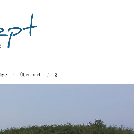
äge
Über mich
§