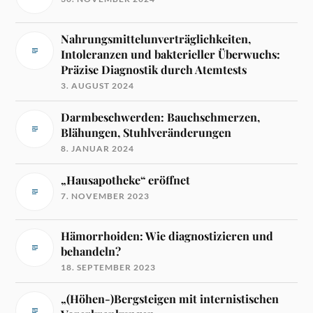
Nahrungsmittelunverträglichkeiten,
Intoleranzen und bakterieller Überwuchs:
Präzise Diagnostik durch Atemtests
3. AUGUST 2024
Darmbeschwerden: Bauchschmerzen,
Blähungen, Stuhlveränderungen
8. JANUAR 2024
„Hausapotheke“ eröffnet
7. NOVEMBER 2023
Hämorrhoiden: Wie diagnostizieren und
behandeln?
18. SEPTEMBER 2023
„(Höhen-)Bergsteigen mit internistischen