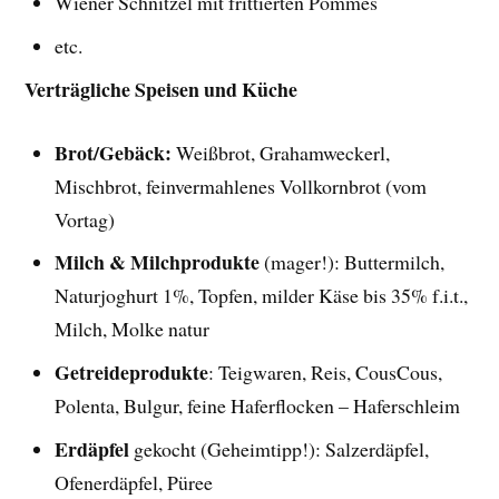
Wiener Schnitzel mit frittierten Pommes
etc.
Verträgliche Speisen und Küche
Brot/Gebäck:
Weißbrot, Grahamweckerl,
Mischbrot, feinvermahlenes Vollkornbrot (vom
Vortag)
Milch & Milchprodukte
(mager!): Buttermilch,
Naturjoghurt 1%, Topfen, milder Käse bis 35% f.i.t.,
Milch, Molke natur
Getreideprodukte
: Teigwaren, Reis, CousCous,
Polenta, Bulgur, feine Haferflocken – Haferschleim
Erdäpfel
gekocht (Geheimtipp!): Salzerdäpfel,
Ofenerdäpfel, Püree