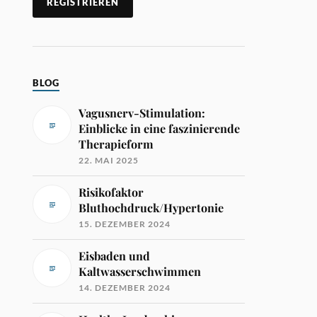
BLOG
Vagusnerv-Stimulation:
Einblicke in eine faszinierende
Therapieform
22. MAI 2025
Risikofaktor
Bluthochdruck/Hypertonie
15. DEZEMBER 2024
Eisbaden und
Kaltwasserschwimmen
14. DEZEMBER 2024