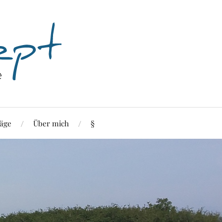
äge
Über mich
§