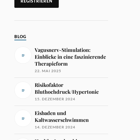
BLOG
Vagusnerv-Stimulation:
Einblicke in eine faszinierende
Therapieform
22. MAI 2025
Risikofaktor
Bluthochdruck/Hypertonie
15. DEZEMBER 2024
Eisbaden und
Kaltwasserschwimmen
14. DEZEMBER 2024