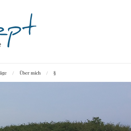
äge
Über mich
§