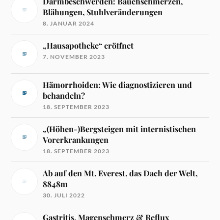
Darmbeschwerden: Bauchschmerzen,
Blähungen, Stuhlveränderungen
8. JANUAR 2024
„Hausapotheke“ eröffnet
7. NOVEMBER 2023
Hämorrhoiden: Wie diagnostizieren und
behandeln?
18. SEPTEMBER 2023
„(Höhen-)Bergsteigen mit internistischen
Vorerkrankungen
18. SEPTEMBER 2023
Ab auf den Mt. Everest, das Dach der Welt,
8848m
30. JULI 2022
Gastritis, Magenschmerz & Reflux