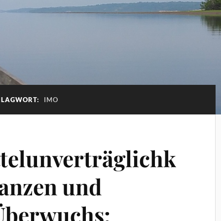
HLAGWORT:
IMO
elunverträglichk
ranzen und
 Überwuchs: