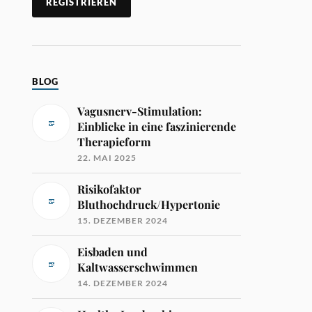
BLOG
Vagusnerv-Stimulation:
Einblicke in eine faszinierende
Therapieform
22. MAI 2025
Risikofaktor
Bluthochdruck/Hypertonie
15. DEZEMBER 2024
Eisbaden und
Kaltwasserschwimmen
14. DEZEMBER 2024