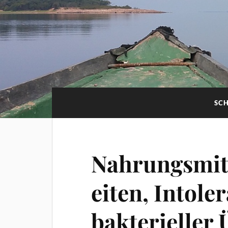
SC
Nahrungsmitt
eiten, Intole
bakterieller