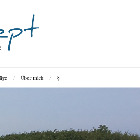
äge
Über mich
§