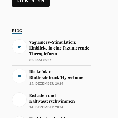
BLOG
Vagusnerv-Stimulation:
Einblicke in eine faszinierende
Therapieform
22. MAI 2025
Risikofaktor
Bluthochdruck/Hypertonie
15. DEZEMBER 2024
Eisbaden und
Kaltwasserschwimmen
14. DEZEMBER 2024