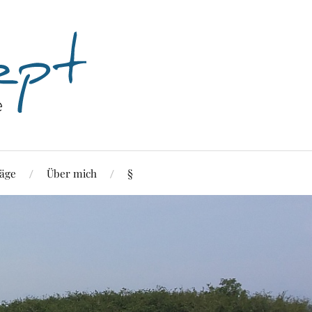
äge
Über mich
§