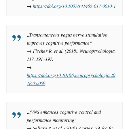
→
https://doi.org/10.1007/s41465-017-0010-1
„Transcutaneous vagus nerve stimulation
improves cognitive performance“
→ Fischer R. et al. (2018).
Neuropsychologia,
117, 191–197.
→
https://doi.org/10.1016/j.neuropsychologia.20
18.05.009
„tVNS enhances cognitive control and
performance monitoring“
→ Sellaro R. et al. (2016).
Cortex, 79, 87–95.