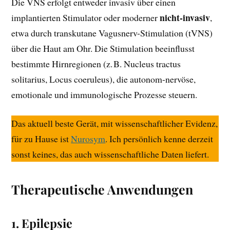
Die VNS erfolgt entweder invasiv über einen
nicht-invasiv
implantierten Stimulator oder moderner
,
etwa durch transkutane Vagusnerv-Stimulation (tVNS)
über die Haut am Ohr. Die Stimulation beeinflusst
bestimmte Hirnregionen (z. B. Nucleus tractus
solitarius, Locus coeruleus), die autonom-nervöse,
emotionale und immunologische Prozesse steuern.
Das aktuell beste Gerät, mit wissenschaftlicher Evidenz,
für zu Hause ist
Nurosym
. Ich persönlich kenne derzeit
sonst keines, das auch wissenschaftliche Daten liefert.
Therapeutische Anwendungen
1.
Epilepsie