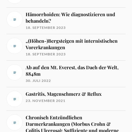
Hämorrhoiden: Wie diagnostizieren und
behandeln?
18. SEPTEMBER 2023
„(Höhen-)Bergsteigen mit internistischen
Vorerkrankungen
18. SEPTEMBER 2023
Ab auf den Mt. Everest, das Dach der Welt,
8848m
30. JULI 2022
Gastritis, Magenschmerz & Reflux
23. NOVEMBER 2021
Chronisch Entzündlichen
Darmerkrankungen (Morbus Crohn &
Colitis Ulcerosa): Suffiziente und moderne